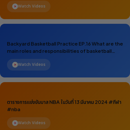
Watch Videos
Backyard Basketball Practice EP.16 What are the
main roles and responsibilities of basketball
pos...
Watch Videos
ตารางการแข่งขันบาส NBA ในวันที่ 13 มีนาคม 2024 #กีฬา
#nba
Watch Videos