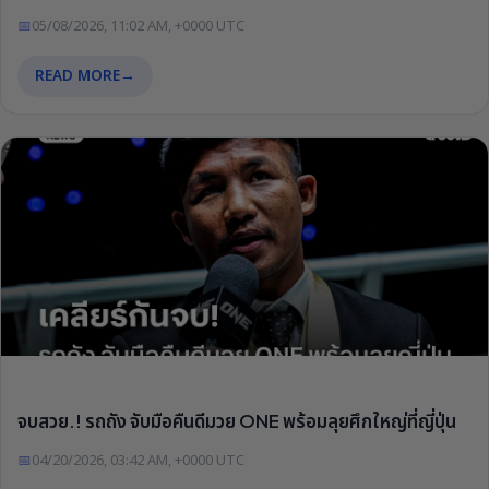
📅
05/08/2026, 11:02 AM, +0000 UTC
READ MORE
→
จบสวย.! รถถัง จับมือคืนดีมวย ONE พร้อมลุยศึกใหญ่ที่ญี่ปุ่น
📅
04/20/2026, 03:42 AM, +0000 UTC