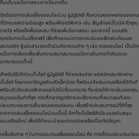
ตื่นเต้นและโอกาสชนะรางวัลมากขึ้น
ข้อดีของการเล่นสล็อตออนไลน์บน g2gbk8 คือความหลากหลายของเกม
ที่มีกระแสความนิยมสูง พร้อมฟีเจอร์พิเศษ เช่น สัญลักษณ์โบนัส ตัวคูณ
รางวัล หรือแจ็คพ็อตสะสม ที่ช่วยเพิ่มโอกาสชนะ นอกจากนี้ ระบบยัง
รองรับการปั่นสล็อตฟรี เพื่อศึกษาแนวทางการเล่นและฝึกฝนก่อนลง
สนามจริง ผู้เล่นสามารถเข้าร่วมกิจกรรมต่าง ๆ เช่น หวยออนไลน์ เป็นอีก
หนึ่งทางเลือกเพื่อเพิ่มความสนุกสนานและโอกาสในการทำเงินแบบ
มากมายบนเว็บนี้
สำหรับวิธีเข้าร่วมเว็บไซต์ g2gbk8 ก็ง่ายแสนง่าย แค่สมัครสมาชิกผ่าน
เว็บไซต์ โดยกรอกข้อมูลส่วนตัวเล็กน้อย ก็พร้อมเข้าเล่นเกมสล๊อตได้ทันที
พร้อมรับข้อเสนอพิเศษและโปรโมชั่นมากมาย ที่จะช่วยให้การเล่นของคุณ
สนุกและคุ้มค่าที่สุด ควรศึกษากฎกติกาและเลือกเกมที่เหมาะสมกับงบ
ประมาณและความชื่นชอบของแต่ละคน เพื่อสร้างประสบการณ์ที่ดีที่สุด
จากการเล่นสล็อตออนไลน์บนเว็บนี้ อีกทั้งเว็บไซต์ยังมีระบบสนับสนุน
แบบเรียลไทม์ เพื่อให้คำแนะนำและความช่วยเหลือเมื่อเกิดปัญหา
เคล็ดลับง่าย ๆ ในการชนะเกมสล็อตออนไลน์ คือ การตั้งงบประมาณก่อน