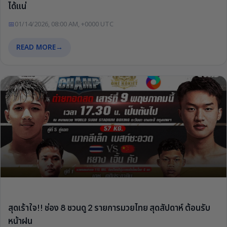
ได้แน่
📅
01/14/2026, 08:00 AM, +0000 UTC
READ MORE
→
สุดเร้าใจ!! ช่อง 8 ชวนดู 2 รายการมวยไทย สุดสัปดาห์ ต้อนรับ
หน้าฝน